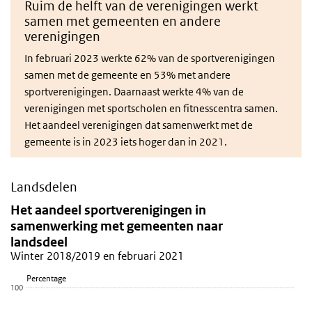
Ruim de helft van de verenigingen werkt
samen met gemeenten en andere
verenigingen
In februari 2023 werkte 62% van de sportverenigingen
samen met de gemeente en 53% met andere
sportverenigingen. Daarnaast werkte 4% van de
verenigingen met sportscholen en fitnesscentra samen.
Het aandeel verenigingen dat samenwerkt met de
gemeente is in 2023 iets hoger dan in 2021.
Landsdelen
Het aandeel sportverenigingen in samenwerking m
Skip chart 'Het aandeel sportverenigingen in samenwerking met g
Het aandeel sportverenigingen in
samenwerking met gemeenten naar
Bar chart with 2 data series.
landsdeel
Winter 2018/2019 en februari 2021
Winter 2018/2019 en februari 2021
View as data table, Het aandeel sportverenigingen in samenwe
Percentage
The chart has 1 X axis displaying categories.
100
The chart has 1 Y axis displaying Percentage. Data ranges from 53