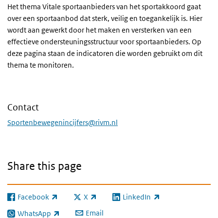
Het thema Vitale sportaanbieders van het sportakkoord gaat
over een sportaanbod dat sterk, veilig en toegankelijk is. Hier
wordt aan gewerkt door het maken en versterken van een
effectieve ondersteuningsstructuur voor sportaanbieders. Op
deze pagina staan de indicatoren die worden gebruikt om dit
thema te monitoren.
Contact
Sportenbewegenincijfers@rivm.nl
Share this page
Facebook
X
LinkedIn
(link is external)
(link is external)
(link is external)
Email
WhatsApp
(link is external)