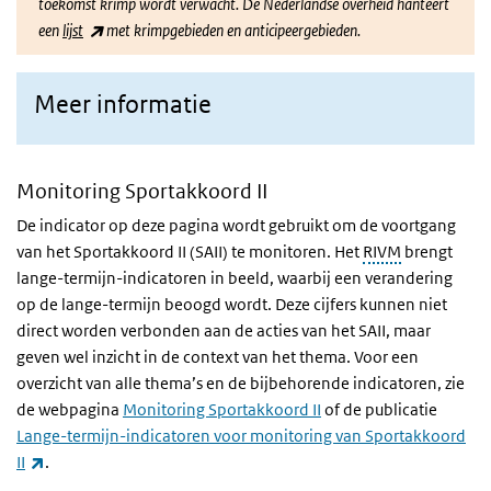
toekomst krimp wordt verwacht. De Nederlandse overheid hanteert
(link is external)
een
lijst
met krimpgebieden en anticipeergebieden.
Meer informatie
Monitoring Sportakkoord II
De indicator op deze pagina wordt gebruikt om de voortgang
van het Sportakkoord II (SAII) te monitoren. Het
RIVM
brengt
lange-termijn-indicatoren in beeld, waarbij een verandering
op de lange-termijn beoogd wordt. Deze cijfers kunnen niet
direct worden verbonden aan de acties van het SAII, maar
geven wel inzicht in de context van het thema. Voor een
overzicht van alle thema’s en de bijbehorende indicatoren, zie
de webpagina
Monitoring Sportakkoord II
of de publicatie
Lange-termijn-indicatoren voor monitoring van Sportakkoord
(link is external)
II
.