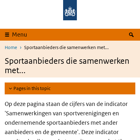
Skip to main content
Skip to main navigation
S
Menu
Home
Sportaanbieders die samenwerken met...
Sportaanbieders die samenwerken
met...
Pages in this topic
Op deze pagina staan de cijfers van de indicator
'Samenwerkingen van sportverenigingen en
ondernemende sportaanbieders met ander
aanbieders en de gemeente'. Deze indicator