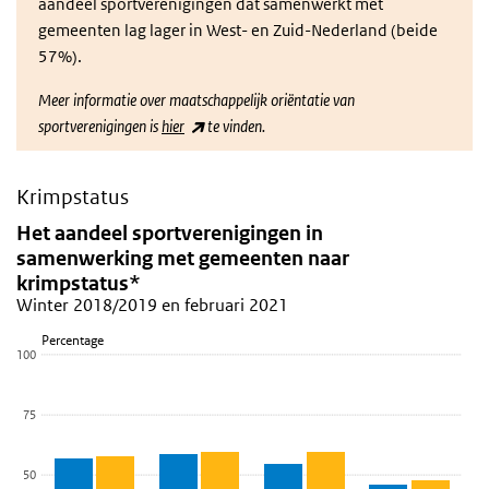
aandeel sportverenigingen dat samenwerkt met
gemeenten lag lager in West- en Zuid-Nederland (beide
57%).
Meer informatie over
maatschappelijk oriëntatie
van
(link is external)
sportverenigingen is
hier
te vinden.
Krimpstatus
Het aandeel sportverenigingen in samenwerking m
Skip chart 'Het aandeel sportverenigingen in samenwerking met g
Het aandeel sportverenigingen in
samenwerking met gemeenten naar
Bar chart with 2 data series.
krimpstatus*
Winter 2018/2019 en februari 2021
Winter 2018/2019 en februari 2021
View as data table, Het aandeel sportverenigingen in samenwer
Percentage
The chart has 1 X axis displaying categories.
100
The chart has 1 Y axis displaying Percentage. Data ranges from 46
75
50