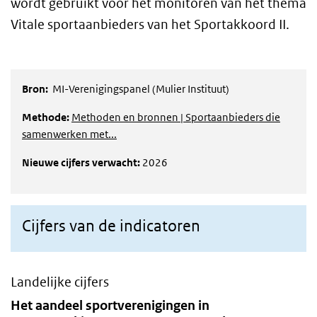
wordt gebruikt voor het monitoren van het thema
Vitale sportaanbieders van het Sportakkoord II.
Bron:
MI-Verenigingspanel (Mulier Instituut)
Methode:
Methoden en bronnen | Sportaanbieders die
samenwerken met...
Nieuwe cijfers verwacht:
2026
Cijfers van de indicatoren
Landelijke cijfers
Het aandeel sportverenigingen in samenwerking me
Skip chart 'Het aandeel sportverenigingen in samenwerking met 
Het aandeel sportverenigingen in