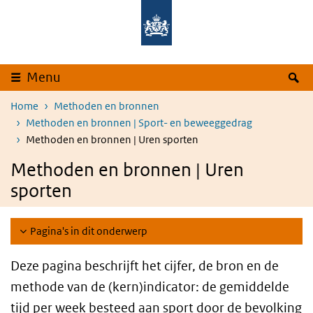
Overslaan en naar de inhoud gaan
Direct naar de hoofdnavigatie
Z
Menu
Home
Methoden en bronnen
Methoden en bronnen | Sport- en beweeggedrag
Methoden en bronnen | Uren sporten
Methoden en bronnen | Uren
sporten
Pagina's in dit onderwerp
Deze pagina beschrijft het cijfer, de bron en de
methode van de (kern)indicator: d
e gemiddelde
tijd per week besteed aan sport door de bevolking