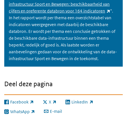
infrastructuur Sport en Bewegen: beschikbaarheid van
(externe 
cijfers en preferente databron voor 164 indicatoren
".
In het rapport wordt per thema een overzichtstabel van
indicatoren weergegeven met daarbij de beschikbare
databron. Er wordt per thema een conclusie getrokken of
de beschikbare data-infrastructuur binnen een thema
beperkt, redelijk of goed is. Als laatste worden er
aanbevelingen gedaan voor de ontwikkeling van de data-
infrastructuur Sport en Bewegen in de toekomst.
Deel deze pagina
Facebook
X
LinkedIn
(externe link)
(externe link)
(externe link)
E-mail
WhatsApp
(externe link)