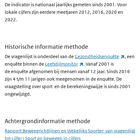
De indicator is nationaal jaarlijks gemeten sinds 2001. Voor
lokale cijfers zijn eerdere meetjaren 2012, 2016, 2020 en
2022.
Historische informatie methode
(extern
De vragenlijst is onderdeel van de
Gezondheidsenquête
, een
(externe link)
enquête binnen de
Leefstijlmonitor
. Vanaf 2001 is
de enquête afgenomen bij mensen vanaf 12 jaar. Sinds 2016
zijn 4 t/m 11 jarigen ook meegenomen in de enquête. De
vraagstelling over sport en de berekeningswijze is sinds 2001
ongewijzigd.
Achtergrondinformatie methode
Rapport Beweegrichtlijnen en Wekelijks Sporter: van vragenlijst
tot cijfer | Sport en bewegen in cijfers