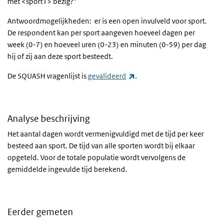
met
<sport1> bezig?”
Antwoordmogelijkheden: er is een open invulveld voor sport.
De respondent kan per sport aangeven hoeveel dagen per
week (0-7) en hoeveel uren (0-23) en minuten (0-59) per dag
hij of zij aan deze sport besteedt.
(externe link)
De SQUASH vragenlijst is
gevalideerd
.
Analyse beschrijving
Het aantal dagen wordt vermenigvuldigd met de tijd per keer
besteed aan sport. De tijd van alle sporten wordt bij elkaar
opgeteld. Voor de totale populatie wordt vervolgens de
gemiddelde ingevulde tijd berekend.
Eerder gemeten