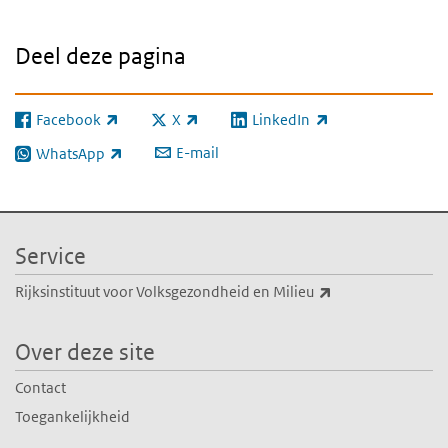
Deel deze pagina
Facebook
X
LinkedIn
(externe link)
(externe link)
(externe link)
E-mail
WhatsApp
(externe link)
Service
(externe link)
Rijksinstituut voor Volksgezondheid en Milieu
Over deze site
Contact
Toegankelijkheid