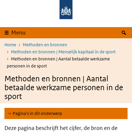
Overslaan en naar de inhoud gaan
Direct naar de hoofdnavigatie
Z
Menu
Home
Methoden en bronnen
Methoden en bronnen | Menselijk kapitaal in de sport
Methoden en bronnen | Aantal betaalde werkzame
personen in de sport
Methoden en bronnen | Aantal
betaalde werkzame personen in de
sport
Pagina's in dit onderwerp
Deze pagina beschrijft het cijfer, de bron en de