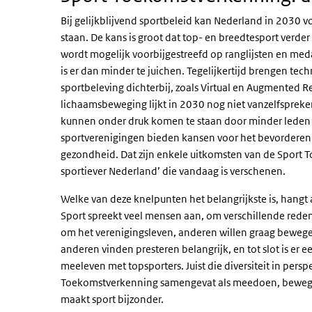
Bij gelijkblijvend sportbeleid kan Nederland in 2030 v
staan. De kans is groot dat top- en breedtesport verder
wordt mogelijk voorbijgestreefd op ranglijsten en meda
is er dan minder te juichen. Tegelijkertijd brengen te
sportbeleving dichterbij, zoals Virtual en Augmented R
lichaamsbeweging lijkt in 2030 nog niet vanzelfspreke
kunnen onder druk komen te staan door minder leden e
sportverenigingen bieden kansen voor het bevorderen v
gezondheid. Dat zijn enkele uitkomsten van de Sport
sportiever Nederland’ die vandaag is verschenen.
Welke van deze knelpunten het belangrijkste is, hangt a
Sport spreekt veel mensen aan, om verschillende rede
om het verenigingsleven, anderen willen graag beweg
anderen vinden presteren belangrijk, en tot slot is er e
meeleven met topsporters. Juist die diversiteit in persp
Toekomstverkenning samengevat als meedoen, bewege
maakt sport bijzonder.