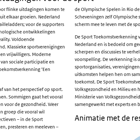
oor flinke uitdagingen komen te
de Olympische Spelen in Rio d
 uit elkaar groeien. Nederland
Scheveningen zelf Olympische 
illeladders; voor de supporters
scherm mee te leven met de spor
chnologische ontwikkelingen
De Sport Toekomstverkenning v
eality. Voldoende
Nederland en is bedoeld om ge
nd. Klassieke sportverenigingen
scherpen en discussies te verhe
n vrijwilligers. Moderne
voorspelling. De verkenning is 
an sociale participatie en
sportorganisaties, vereniging
 Toekomstverkenning ‘Een
uitkomsten helpen hen om same
toekomst. De Sport Toekomstver
f van het perspectief op sport.
Volksgezondheid en Milieu en he
nen. Sommigen gaat het vooral
Ministerie van Volksgezondheid
en voor de gezondheid. Weer
samengewerkt met experts en be
en groep die vooral wil
Animatie met de re
ectieven – in de Sport
n, presteren en meeleven –