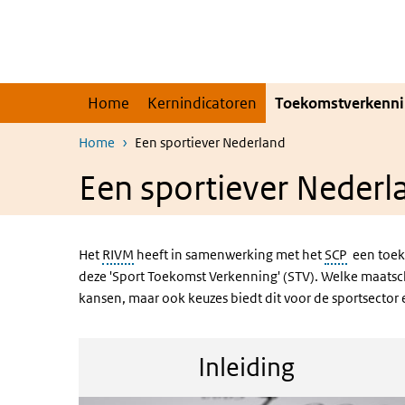
Overslaan en naar de inhoud gaan
Direct naar de hoofdnavigatie
Home
Kernindicatoren
Toekomstverkenni
Home
Een sportiever Nederland
Een sportiever Nederl
Het
RIVM
heeft in samenwerking met het
SCP
een toeko
deze 'Sport Toekomst Verkenning' (STV). Welke maatsc
kansen, maar ook keuzes biedt dit voor de sportsector 
Inleiding