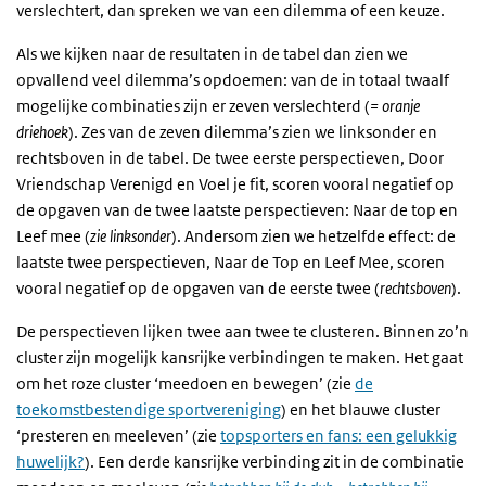
verslechtert, dan spreken we van een dilemma of een keuze.
Als we kijken naar de resultaten in de tabel dan zien we
opvallend veel dilemma’s opdoemen: van de in totaal twaalf
mogelijke combinaties zijn er zeven verslechterd (
= oranje
driehoek
). Zes van de zeven dilemma’s zien we linksonder en
rechtsboven in de tabel. De twee eerste perspectieven, Door
Vriendschap Verenigd en Voel je fit, scoren vooral negatief op
de opgaven van de twee laatste perspectieven: Naar de top en
Leef mee (
zie linksonder
). Andersom zien we hetzelfde effect: de
laatste twee perspectieven, Naar de Top en Leef Mee, scoren
vooral negatief op de opgaven van de eerste twee (
rechtsboven
).
De perspectieven lijken twee aan twee te clusteren. Binnen zo’n
cluster zijn mogelijk kansrijke verbindingen te maken. Het gaat
om het roze cluster ‘meedoen en bewegen’ (zie
de
toekomstbestendige sportvereniging
) en het blauwe cluster
‘presteren en meeleven’ (zie
topsporters en fans: een gelukkig
huwelijk?
). Een derde kansrijke verbinding zit in de combinatie