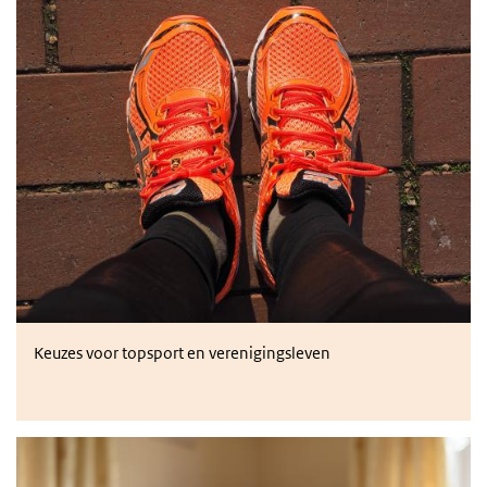
Presteren versus meedoen: onverenigbare doelen?
Keuzes voor topsport en verenigingsleven