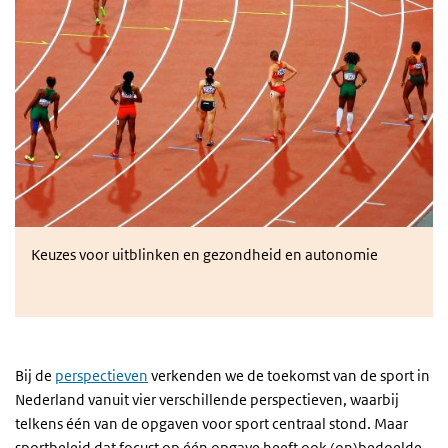
Topsport: gezond en autonoom?
Keuzes voor uitblinken en gezondheid en autonomie
Bij de
perspectieven
verkenden we de toekomst van de sport in
Nederland vanuit vier verschillende perspectieven, waarbij
telkens één van de opgaven voor sport centraal stond. Maar
sportbeleid dat focust op één opgave heeft ook (on)bedoelde