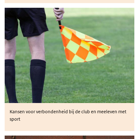
Betrokken bij de club = betrokken bij evenementen?
Kansen voor verbondenheid bij de club en meeleven met
sport