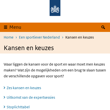
Overslaan en naar de inhoud gaan
Direct naar de hoofdnavigatie
Z
Menu
Home
Een sportiever Nederland
Kansen en keuzes
Kansen en keuzes
Waar liggen de kansen voor de sport en waar moet men keuzes
maken? Wat zijn de mogelijkheden om een brug te slaan tussen
de verschillende opgaven voor sport?
Zes kansen en keuzes
Uitkomst van de expertsessies
Stoplichttabel