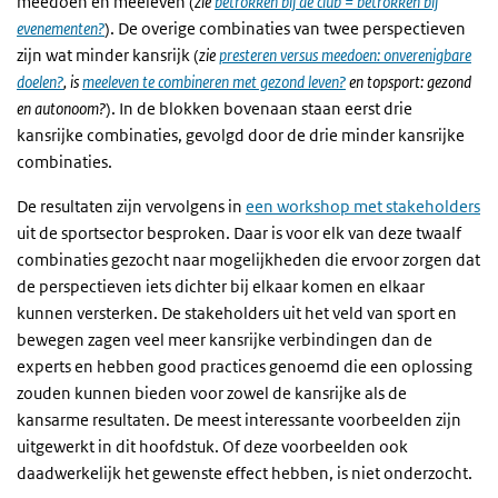
meedoen en meeleven (
zie
betrokken bij de club = betrokken bij
evenementen?
). De overige combinaties van twee perspectieven
zijn wat minder kansrijk (
zie
presteren versus meedoen: onverenigbare
doelen?
, is
meeleven te combineren met gezond leven?
en topsport: gezond
en autonoom?
). In de blokken bovenaan staan eerst drie
kansrijke combinaties, gevolgd door de drie minder kansrijke
combinaties.
De resultaten zijn vervolgens in
een workshop met stakeholders
uit de sportsector besproken. Daar is voor elk van deze twaalf
combinaties gezocht naar mogelijkheden die ervoor zorgen dat
de perspectieven iets dichter bij elkaar komen en elkaar
kunnen versterken. De stakeholders uit het veld van sport en
bewegen zagen veel meer kansrijke verbindingen dan de
experts en hebben good practices genoemd die een oplossing
zouden kunnen bieden voor zowel de kansrijke als de
kansarme resultaten. De meest interessante voorbeelden zijn
uitgewerkt in dit hoofdstuk. Of deze voorbeelden ook
daadwerkelijk het gewenste effect hebben, is niet onderzocht.