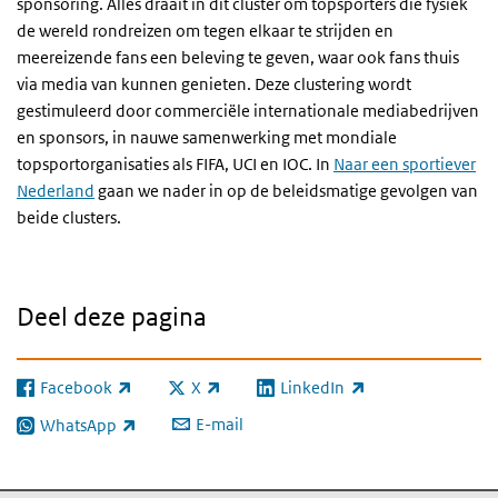
sponsoring. Alles draait in dit cluster om topsporters die fysiek
de wereld rondreizen om tegen elkaar te strijden en
meereizende fans een beleving te geven, waar ook fans thuis
via media van kunnen genieten. Deze clustering wordt
gestimuleerd door commerciële internationale mediabedrijven
en sponsors, in nauwe samenwerking met mondiale
topsportorganisaties als FIFA, UCI en IOC. In
Naar een sportiever
Nederland
gaan we nader in op de beleidsmatige gevolgen van
beide clusters.
Deel deze pagina
Facebook
X
LinkedIn
(externe link)
(externe link)
(externe link)
E-mail
WhatsApp
(externe link)