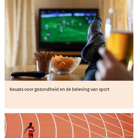
Is meeleven te combineren met gezond leven?
Keuzes voor gezondheid en de beleving van sport