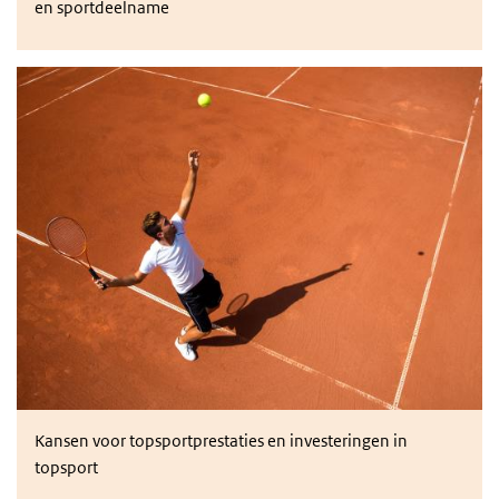
en sportdeelname
Topsporters en fans: een gelukkig huwelijk?
Kansen voor topsportprestaties en investeringen in
topsport