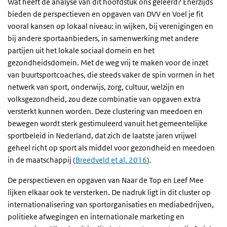
Wat heeft de analyse van dit hoofdstuk ons geleerd? Enerzijds
bieden de perspectieven en opgaven van DVV en Voel je fit
vooral kansen op lokaal niveau: in wijken, bij verenigingen en
bij andere sportaanbieders, in samenwerking met andere
partijen uit het lokale sociaal domein en het
gezondheidsdomein. Met de weg vrij te maken voor de inzet
van buurtsportcoaches, die steeds vaker de spin vormen in het
netwerk van sport, onderwijs, zorg, cultuur, welzijn en
volksgezondheid, zou deze combinatie van opgaven extra
versterkt kunnen worden. Deze clustering van meedoen en
bewegen wordt sterk gestimuleerd vanuit het gemeentelijke
sportbeleid in Nederland, dat zich de laatste jaren vrijwel
geheel richt op sport als middel voor gezondheid en meedoen
in de maatschappij (
Breedveld et al. 2016
).
De perspectieven en opgaven van Naar de Top en Leef Mee
lijken elkaar ook te versterken. De nadruk ligt in dit cluster op
internationalisering van sportorganisaties en mediabedrijven,
politieke afwegingen en internationale marketing en