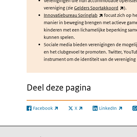
Verenigingen die hun accommodatie openstell
(exter
vereniging (zie
Gelders Sportakkoord
).
(externe link)
Innovatiebureau Springlab
focust zich op 
manier in beweging brengen met actieve games
kinderen met een lichamelijke beperking sam
kunnen spelen.
Sociale media bieden verenigingen de mogeli
en het clubgevoel te promoten. Twitter, YouTu
instrument om de identiteit van de vereniging
Deel deze pagina
Facebook
X
LinkedIn
(externe link)
(externe link)
(externe link)
(e