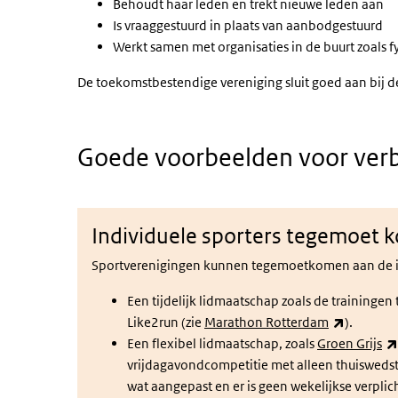
Behoudt haar leden en trekt nieuwe leden aan
Is vraaggestuurd in plaats van aanbodgestuurd
Werkt samen met organisaties in de buurt zoals 
De toekomstbestendige vereniging sluit goed aan bij de
Goede voorbeelden voor ver
Individuele sporters tegemoet
Sportverenigingen kunnen tegemoetkomen aan de ind
Een tijdelijk lidmaatschap zoals de trainingen
(externe 
Like2run (zie
Marathon Rotterdam
).
Een flexibel lidmaatschap, zoals
Groen Grijs
vrijdagavondcompetitie met alleen thuiswedstr
wat aangepast en er is geen wekelijkse verplic