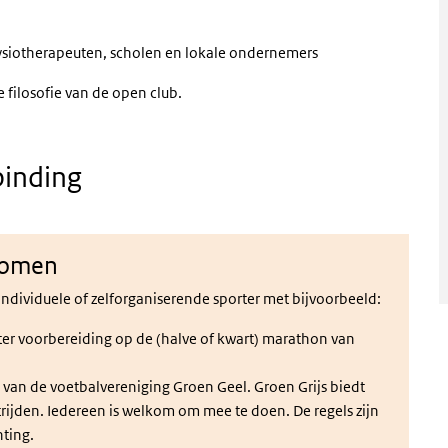
fysiotherapeuten, scholen en lokale ondernemers
 filosofie van de open club.
binding
 komen
ividuele of zelforganiserende sporter met bijvoorbeeld:
 ter voorbereiding op de (halve of kwart) marathon van
link)
(externe link)
van de voetbalvereniging Groen Geel. Groen Grijs biedt
ijden. Iedereen is welkom om mee te doen. De regels zijn
hting.