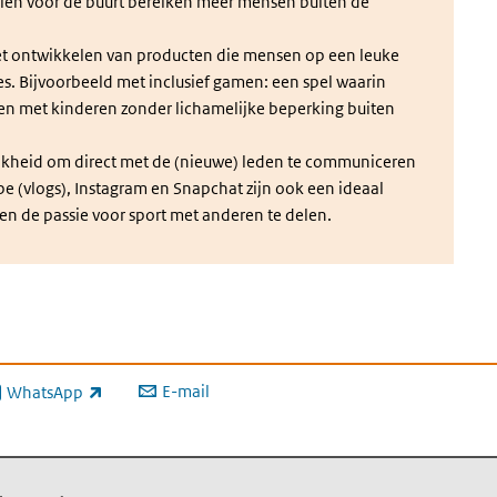
en voor de buurt bereiken meer mensen buiten de
ne link)
het ontwikkelen van producten die mensen op een leuke
. Bijvoorbeeld met inclusief gamen: een spel waarin
en met kinderen zonder lichamelijke beperking buiten
jkheid om direct met de (nieuwe) leden te communiceren
be (vlogs), Instagram en Snapchat zijn ook een ideaal
 en de passie voor sport met anderen te delen.
E-mail
WhatsApp
xterne link)