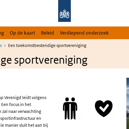
ng
Op de kaart
Beleid
Verdiepend onderzoek
s
Een toekomstbestendige sportvereniging
ge sportvereniging
ap Verenigd leidt volgens
 Een focus in het
n zal naar verwachting
sportinfrastructuur en
 manier sluit het aan bij