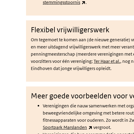
(externe link)
stemmingsstoornis
.
Flexibel vrijwilligerswerk
Om tegemoet te komen aan (de nieuwe generatie) vrij
en meer uitdagend vrijwilligerswerk met meer verant
penningmeesterschap (meerdere verenigingen met é
voorzitters voor één vereniging;
Ter Haar et al.
, nog 
Eindhoven dat jonge vrijwilligers opleidt.
Meer goede voorbeelden voor v
Verenigingen die nauw samenwerken met organ
beweegvriendelijke omgeving met betere route
fitnessapparaten voor ouderen. Zo wordt in Z
(externe link)
Sportpark Marslanden
vergroot.