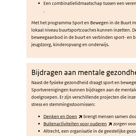
Een combinatielidmaatschap tussen een veren
(externe link)
.
Met het programma Sport en Bewegen in de Buurt ma
lokaal niveau buurtsportcoaches kunnen inzetten. D
beweegaanbod in de buurt en verbinden sport- en be
jeugdzorg, kinderopvang en onderwijs.
Bijdragen aan mentale gezondh
Naast de fysieke gezondheid draagt sport en bewege
Sportverenigingen kunnen bijdragen aan de mental
doelgroepen. Er zijn verschillende projecten die in
stress en stemmingsstoornissen:
(externe link)
Denken en Doen
brengt mensen samen doo
(externe lin
Buitenactiviteiten voor ouderen
zorgen voor
Altrecht, een organisatie in de geestelijke ge