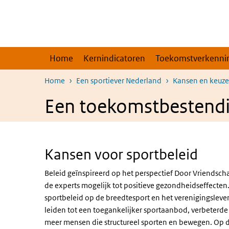
Overslaan en naar de inhoud gaan
Direct naar de hoofdnavigatie
Home
Kernindicatoren
Toekomstverkenni
Home
Een sportiever Nederland
Kansen en keuze
Een toekomstbestendi
Kansen voor sportbeleid
Beleid geïnspireerd op het perspectief Door Vriendsch
de experts mogelijk tot positieve gezondheidseffecten.
sportbeleid op de breedtesport en het verenigingsleve
leiden tot een toegankelijker sportaanbod, verbeterde 
meer mensen die structureel sporten en bewegen. Op die