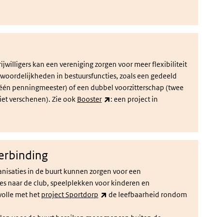
willigers kan een vereniging zorgen voor meer flexibiliteit
woordelijkheden in bestuursfuncties, zoals een gedeeld
én penningmeester) of een dubbel voorzitterschap (twee
(externe link)
niet verschenen). Zie ook
Booster
: een project in
erbinding
isaties in de buurt kunnen zorgen voor een
s naar de club, speelplekken voor kinderen en
(externe link)
wolle met het
project Sportdorp
de leefbaarheid rondom