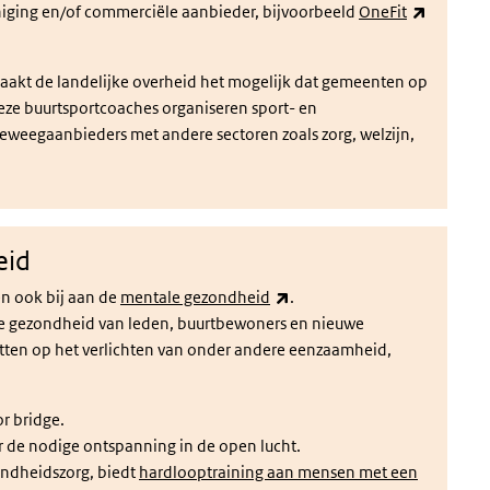
iging en/of commerciële aanbieder, bijvoorbeeld
OneFit
akt de landelijke overheid het mogelijk dat gemeenten op
eze buurtsportcoaches organiseren sport- en
weegaanbieders met andere sectoren zoals zorg, welzijn,
eid
(externe link)
n ook bij aan de
mentale gezondheid
.
e gezondheid van leden, buurtbewoners en nieuwe
zetten op het verlichten van onder andere eenzaamheid,
r bridge.
k)
 de nodige ontspanning in de open lucht.
zondheidszorg, biedt
hardlooptraining aan mensen met een