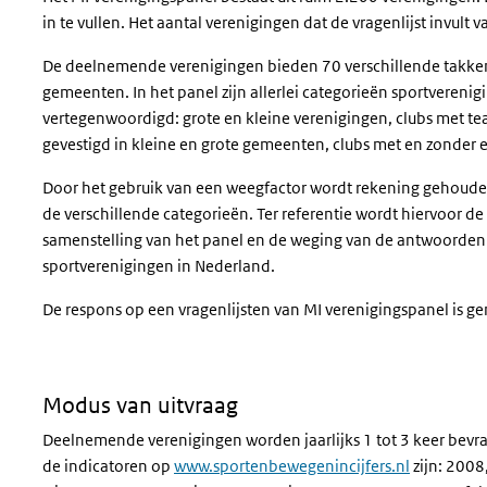
in te vullen. Het aantal verenigingen dat de vragenlijst invult va
De deelnemende verenigingen bieden 70 verschillende takken 
gemeenten. In het panel zijn allerlei categorieën sportvereni
vertegenwoordigd: grote en kleine verenigingen, clubs met te
gevestigd in kleine en grote gemeenten, clubs met en zonder
Door het gebruik van een weegfactor wordt rekening gehouden
de verschillende categorieën. Ter referentie wordt hiervoor de
samenstelling van het panel en de weging van de antwoorden 
sportverenigingen in Nederland.
De respons op een vragenlijsten van MI verenigingspanel is g
Modus van uitvraag
Deelnemende verenigingen worden jaarlijks 1 tot 3 keer bevr
de indicatoren op
www.sportenbewegenincijfers.nl
zijn: 2008