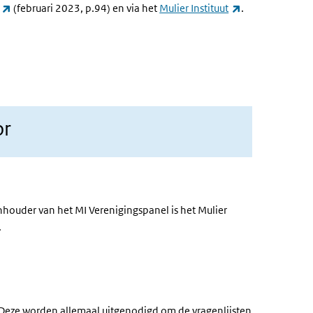
(externe link)
(externe link)
(februari 2023, p.94)
en via het
Mulier Instituut
.
or
nhouder van het MI Verenigingspanel is het Mulier
.
 Deze worden allemaal uitgenodigd om de vragenlijsten