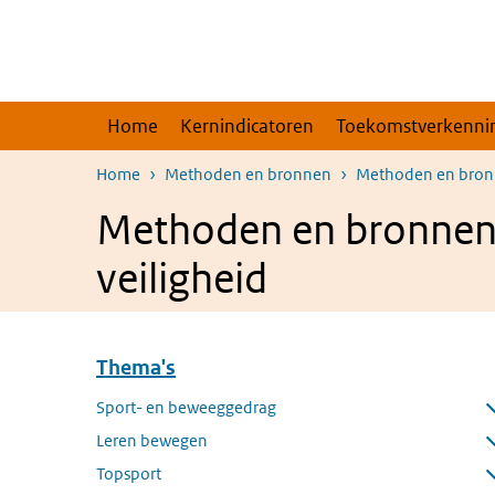
Overslaan en naar de inhoud gaan
Direct naar de hoofdnavigatie
Home
Kernindicatoren
Toekomstverkenni
Home
Methoden en bronnen
Methoden en bronne
Methoden en bronnen |
veiligheid
Thema's
Overslaan menu Thema's
Sport- en beweeggedrag
Submenu openen
Leren bewegen
Submenu openen
Topsport