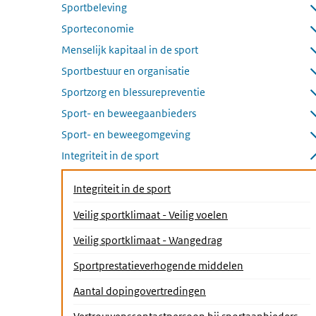
Submenu openen
Sportbeleving
Submenu openen
Sporteconomie
Submenu openen
Menselijk kapitaal in de sport
Submenu openen
Sportbestuur en organisatie
Submenu openen
Sportzorg en blessurepreventie
Submenu openen
Sport- en beweegaanbieders
Submenu openen
Sport- en beweegomgeving
Submenu openen
Integriteit in de sport
Submenu sluiten
Integriteit in de sport
Veilig sportklimaat - Veilig voelen
Veilig sportklimaat - Wangedrag
Sportprestatieverhogende middelen
Aantal dopingovertredingen