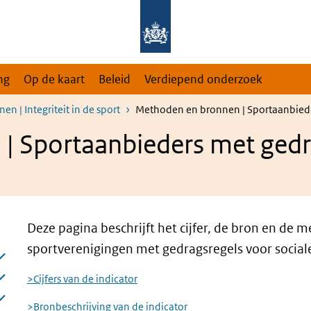
ng
Op de kaart
Beleid
Verdiepend onderzoek
n | Integriteit in de sport
Methoden en bronnen | Sportaanbieder
 Sportaanbieders met gedra
Deze pagina beschrijft het cijfer, de bron en de 
sportverenigingen met gedragsregels voor sociale
>Cijfers van de indicator
>Bronbeschrijving van de indicator