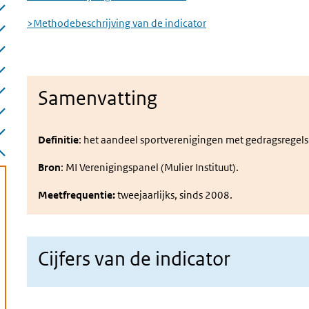
>Methodebeschrijving van de indicator
Samenvatting
Definitie
: h
et aandeel sportverenigingen met gedragsregels 
Bron
:
MI Verenigingspanel (Mulier Instituut).
Meetfrequentie:
t
weejaarlijks, sinds 2008.
Cijfers van de indicator