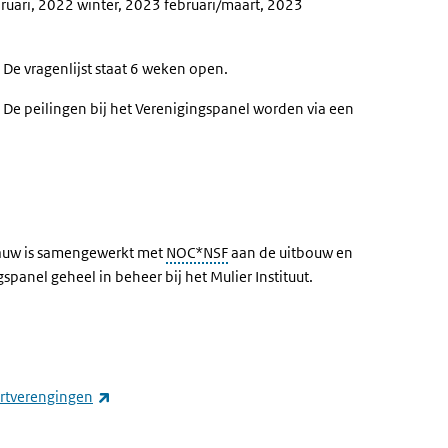
ruari, 2022 winter, 2023 februari/maart, 2023
. De vragenlijst staat 6 weken open.
De peilingen bij het Verenigingspanel worden via een
 nauw is samengewerkt met
NOC*NSF
aan de uitbouw en
panel geheel in beheer bij het Mulier Instituut.
(externe link)
rtverengingen