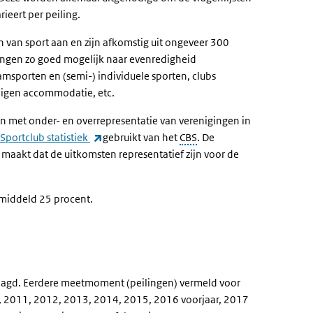
rieert per peiling.
van sport aan en zijn afkomstig uit ongeveer 300
gingen zo goed mogelijk naar evenredigheid
amsporten en (semi-) individuele sporten, clubs
 eigen accommodatie, etc.
 met onder- en overrepresentatie van verenigingen in
(externe link)
Sportclub statistiek
gebruikt van het
CBS
. De
maakt dat de uitkomsten representatief zijn voor de
emiddeld 25 procent.
aagd.
Eerdere meetmoment (peilingen) vermeld voor
, 2011, 2012, 2013, 2014, 2015, 2016 voorjaar, 2017