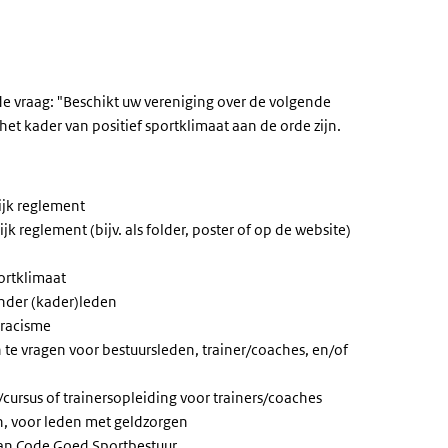
 de vraag: "Beschikt uw vereniging over de volgende
het kader van positief sportklimaat aan de orde zijn.
ijk reglement
k reglement (bijv. als folder, poster of op de website)
ortklimaat
 onder (kader)leden
 racisme
te vragen voor bestuursleden, trainer/coaches, en/of
ursus of trainersopleiding voor trainers/coaches
un, voor leden met geldzorgen
 van Code Goed Sportbestuur