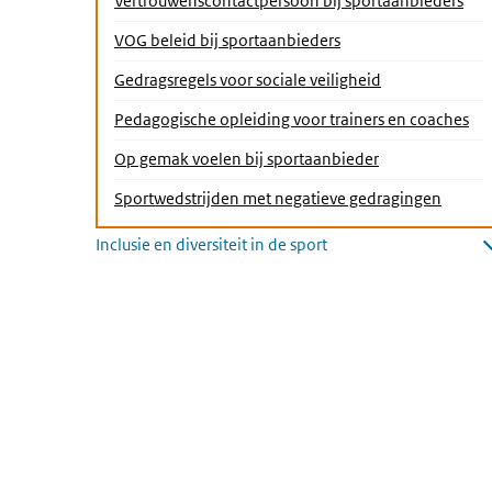
Vertrouwenscontactpersoon bij sportaanbieders
VOG beleid bij sportaanbieders
(Actieve pagina
Gedragsregels voor sociale veiligheid
Pedagogische opleiding voor trainers en coaches
Op gemak voelen bij sportaanbieder
Sportwedstrijden met negatieve gedragingen
Inclusie en diversiteit in de sport
Submenu openen