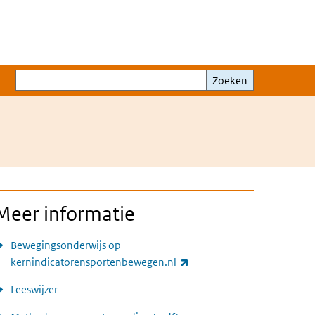
Zoeken
Zoeken
Meer informatie
Bewegingsonderwijs op
(externe link)
kernindicatorensportenbewegen.nl
Leeswijzer