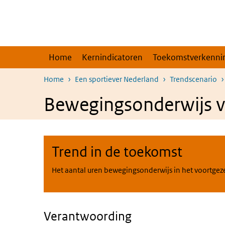
Overslaan en naar de inhoud gaan
Direct naar de hoofdnavigatie
Home
Kernindicatoren
Toekomstverkenni
Home
Een sportiever Nederland
Trendscenario
Bewegingsonderwijs v
Trend in de toekomst
Het aantal uren bewegingsonderwijs in het voortgezet 
Verantwoording