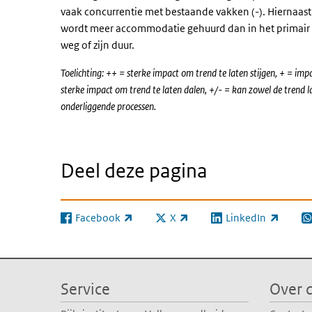
vaak concurrentie met bestaande vakken (-). Hiernaast s
wordt meer accommodatie gehuurd dan in het primair 
weg of zijn duur.
Toelichting: ++ = sterke impact om trend te laten stijgen, + = impa
sterke impact om trend te laten dalen, +/- = kan zowel de trend la
onderliggende processen.
Deel deze pagina
Facebook
X
LinkedIn
(externe link)
(externe link)
(externe link)
(e
Service
Over d