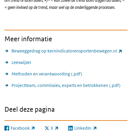
om trend te laten dalen, +/- = kan zowel de trend laten stijgen als dalen, =
= geen invloed op de trend, maar wel op de onderliggende processen.
Meer informatie
(exte
Beweeggedrag op kernindicatorensportenbewegen.nl
Leeswijzer
Methoden en verantwoording (.pdf)
Projectteam, commissies, experts en betrokkenen (.pdf)
Deel deze pagina
Facebook
X
LinkedIn
(externe link)
(externe link)
(externe link)