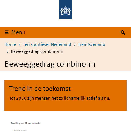
Overslaan en naar de inhoud gaan
Direct naar de hoofdnavigatie
Z
Menu
Home
Een sportiever Nederland
Trendscenario
Beweeggedrag combinorm
Beweeggedrag combinorm
Trend in de toekomst
Tot 2030 zijn mensen net zo lichamelijk actief als nu.