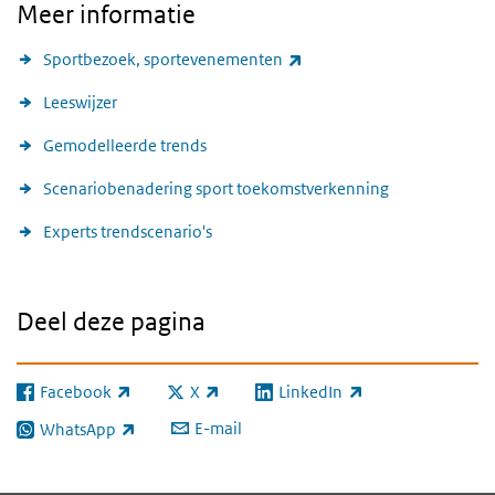
Meer informatie
(externe link)
Sportbezoek, sportevenementen
Leeswijzer
Gemodelleerde trends
Scenariobenadering sport toekomstverkenning
Experts trendscenario's
Deel deze pagina
Facebook
X
LinkedIn
(externe link)
(externe link)
(externe link)
E-mail
WhatsApp
(externe link)