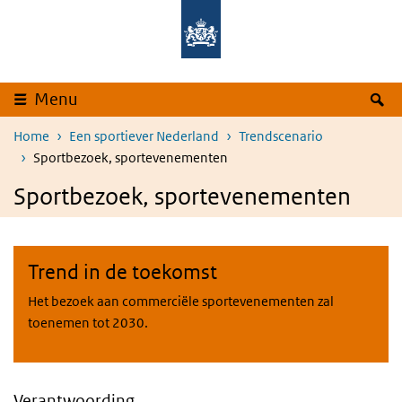
Overslaan en naar de inhoud gaan
Direct naar de hoofdnavigatie
Z
Menu
Home
Een sportiever Nederland
Trendscenario
Sportbezoek, sportevenementen
Sportbezoek, sportevenementen
Trend in de toekomst
Het bezoek aan commerciële sportevenementen zal
toenemen tot 2030.
Verantwoording