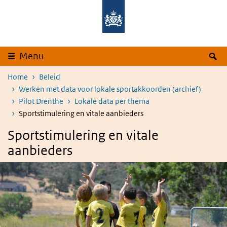
Overslaan en naar de inhoud gaan
Direct naar de hoofdnavigatie
Z
Menu
Home
Beleid
Werken met data voor lokale sportakkoorden (archief)
Pilot Drenthe
Lokale data per thema
Sportstimulering en vitale aanbieders
Sportstimulering en vitale
aanbieders