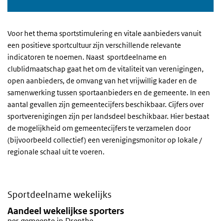
Voor het thema sportstimulering en vitale aanbieders vanuit
een positieve sportcultuur zijn verschillende relevante
indicatoren te noemen. Naast sportdeelname en
clublidmaatschap gaat het om de vitaliteit van verenigingen,
open aanbieders, de omvang van het vrijwillig kader en de
samenwerking tussen sportaanbieders en de gemeente. In een
aantal gevallen zijn gemeentecijfers beschikbaar. Cijfers over
sportverenigingen zijn per landsdeel beschikbaar. Hier bestaat
de mogelijkheid om gemeentecijfers te verzamelen door
(bijvoorbeeld collectief) een verenigingsmonitor op lokale /
regionale schaal uit te voeren.
Sportdeelname wekelijks
Aandeel wekelijkse sporters
Sla de grafiek 'Aandeel wekelijkse sporters' over en ga naar de dat
Aandeel wekelijkse sporters
per gemeente in Drenthe