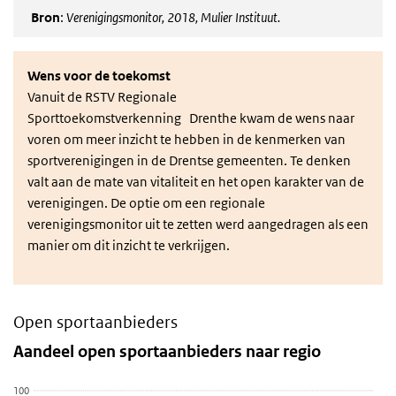
Bron
:
Verenigingsmonitor, 2018, Mulier Instituut.
Wens voor de toekomst
Vanuit de
RSTV
Regionale
Sporttoekomstverkenning Drenthe kwam de wens naar
voren om meer inzicht te hebben in de kenmerken van
sportverenigingen in de Drentse gemeenten. Te denken
valt aan de mate van vitaliteit en het open karakter van de
verenigingen. De optie om een regionale
verenigingsmonitor uit te zetten werd aangedragen als een
manier om dit inzicht te verkrijgen.
Open sportaanbieders
Aandeel open sportaanbieders naar regio
Sla de grafiek 'Aandeel open sportaanbieders naar regio' over en 
Aandeel open sportaanbieders naar regio
Staaf grafiek met 2 reeksen.
100