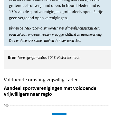
grotendeels of vergaand open. In Noord-Nederland is
13% van de sportverenigingen grotendeels open. Er zijn
geen vergaand open verenigingen.
Binnen de index 'open club' worden vier dimensies onderscheiden:
open cultuur, ondernemerszin, vraaggerichtheid en samenwerking.
De vier dimensies samen maken de index open club.
Bron
:
Verenigingsmonitor, 2018, Mulier Instituut.
Voldoende omvang vrijwillig kader
Aandeel sportverenigingen met voldoende vrijwillig
Sla de grafiek 'Aandeel sportverenigingen met voldoende vrijwillig
Aandeel sportverenigingen met voldoende
vrijwilligers naar regio
Staaf grafiek met 5 staven.
Bekijk als data tabel.
100
De grafiek heeft 1 X-as die categories weergeeft.
De grafiek heeft 1 Y-as die values weergeeft.