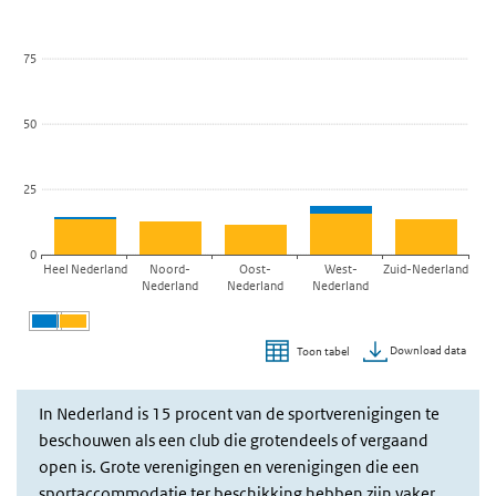
Bekijk als data tabel.
De grafiek heeft 1 X-as die categories weergeeft.
De grafiek heeft 1 Y-as die values weergeeft.
75
50
25
0
Heel Nederland
Noord-
Oost-
West-
Zuid-Nederland
Nederland
Nederland
Nederland
Download data
Toon tabel
Einde van interactieve grafiek.
In Nederland is 15 procent van de sportverenigingen te
beschouwen als een club die grotendeels of vergaand
open is. Grote verenigingen en verenigingen die een
sportaccommodatie ter beschikking hebben zijn vaker