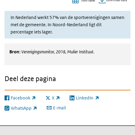
Download data
Toon tabel
Einde van interactieve grafiek.
In Nederland werkt 57% van de sportverenigingen samen
met de gemeente. In Noord-Nederland ligt dit
percentage iets lager.
Bron
:
Verenigingsmonitor, 2018, Mulier Instituut.
Deel deze pagina
Facebook
X
LinkedIn
(externe link)
(externe link)
(externe link)
E-mail
WhatsApp
(externe link)