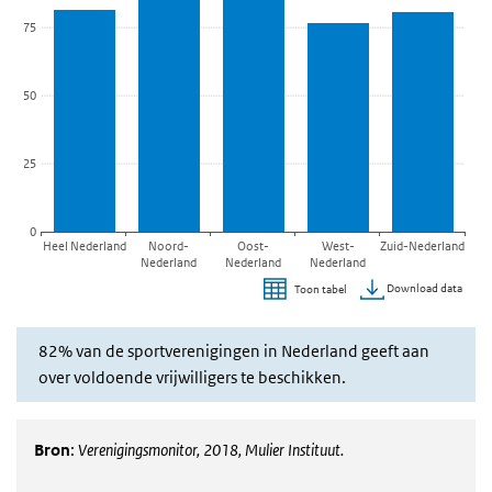
75
50
25
0
Heel Nederland
Noord-
Oost-
West-
Zuid-Nederland
Nederland
Nederland
Nederland
Download data
Toon tabel
Einde van interactieve grafiek.
82% van de sportverenigingen in Nederland geeft aan
over voldoende vrijwilligers te beschikken.
Bron
:
Verenigingsmonitor, 2018, Mulier Instituut.