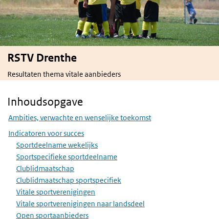
RSTV Drenthe
Resultaten thema vitale aanbieders
Inhoudsopgave
Skip Inhoudsopgave
Ambities, verwachte en wenselijke toekomst
Indicatoren voor succes
Sportdeelname wekelijks
Sportspecifieke sportdeelname
Clublidmaatschap
Clublidmaatschap sportspecifiek
Vitale sportverenigingen
Vitale sportverenigingen naar landsdeel
Open sportaanbieders