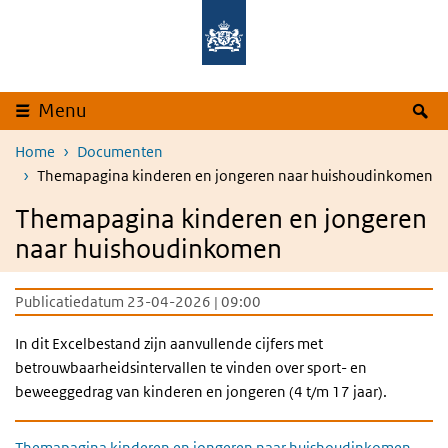
Overslaan en naar de inhoud gaan
Direct naar de hoofdnavigatie
Z
Menu
Home
Documenten
Themapagina kinderen en jongeren naar huishoudinkomen
Themapagina kinderen en jongeren
naar huishoudinkomen
Publicatiedatum 23-04-2026 | 09:00
In dit Excelbestand zijn aanvullende cijfers met
betrouwbaarheidsintervallen te vinden over sport- en
beweeggedrag van kinderen en jongeren (4 t/m 17 jaar).
Themapagina kinderen en jongeren naar huishoudinkomen