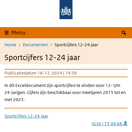
Overslaan en naar de inhoud gaan
Direct naar de hoofdnavigatie
Z
Menu
Home
Documenten
Sportcijfers 12-24 jaar
Sportcijfers 12-24 jaar
Publicatiedatum 18-12-2024 | 14:30
In dit Exceldocument zijn sportcijfers te vinden voor 12- t/m
24-jarigen. Cijfers zijn beschikbaar voor meetjaren 2015 tot en
met 2023.
Sportcijfers 12-24 jaar
XLSX | 73,09 kB