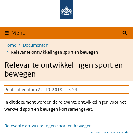
Overslaan en naar de inhoud gaan
Direct naar de hoofdnavigatie
Z
Menu
Home
Documenten
Relevante ontwikkelingen sport en bewegen
Relevante ontwikkelingen sport en
bewegen
Publicatiedatum 22-10-2019 | 13:54
In dit document worden de relevante ontwikkelingen voor het
werkveld sport en bewegen kort samengevat.
Relevante ontwikkelingen sport en bewegen