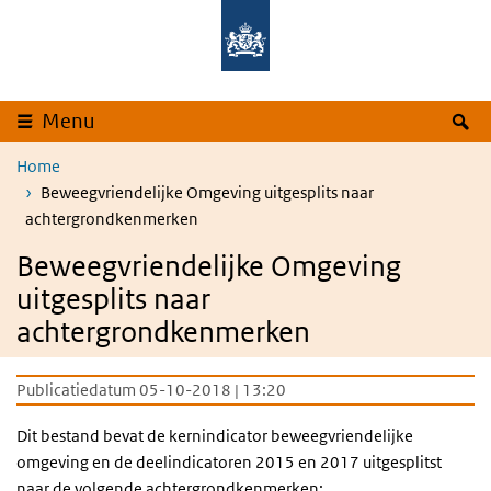
Overslaan en naar de inhoud gaan
Direct naar de hoofdnavigatie
Z
Menu
Home
Beweegvriendelijke Omgeving uitgesplits naar
achtergrondkenmerken
Beweegvriendelijke Omgeving
uitgesplits naar
achtergrondkenmerken
Publicatiedatum 05-10-2018 | 13:20
Dit bestand bevat de kernindicator beweegvriendelijke
omgeving en de deelindicatoren 2015 en 2017 uitgesplitst
naar de volgende achtergrondkenmerken: