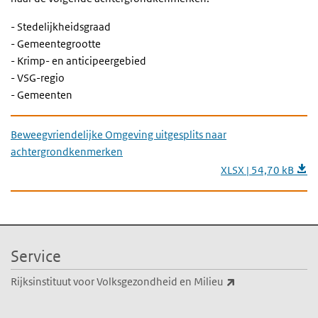
- Stedelijkheidsgraad
- Gemeentegrootte
- Krimp- en anticipeergebied
- VSG-regio
- Gemeenten
Beweegvriendelijke Omgeving uitgesplits naar
achtergrondkenmerken
XLSX | 54,70 kB
Service
(externe link)
Rijksinstituut voor Volksgezondheid en Milieu